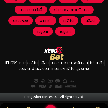
ตารางบอลวันนี้
ถ่ายทอดสดหวยรัฐบาล
ตรวจหวย
บาคาร่า
คาสิโน
สล็อต
regem
regem
HENG99
หวย
คาสิโน
สล็อต
บาคาร่า
เกมส์
พนันบอล
โปรโมชั่น
บอลสด
บ้านผลบอล
ค่ายเกม/คาสิโน
สูตรเกม
Heng99bet.com @2022 All right served.