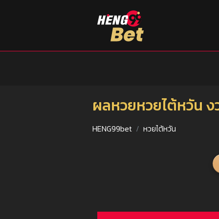
ผลหวยหวยไต้หวัน งว
HENG99bet
หวยไต้หวัน