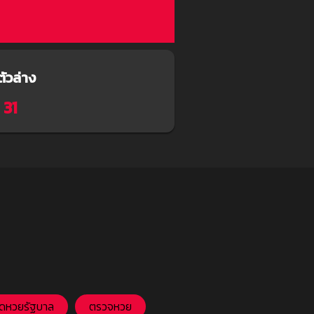
ตัวล่าง
31
ดหวยรัฐบาล
ตรวจหวย