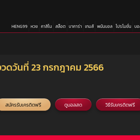
HENG99
หวย
คาสิโน
สล็อต
บาคาร่า
เกมส์
พนันบอล
โปรโมชั่น
บอ
วดวันที่ 23 กรกฎาคม 2566
สมัครรับเครดิตฟรี
ดูบอลสด
วิธีรับเครดิตฟรี