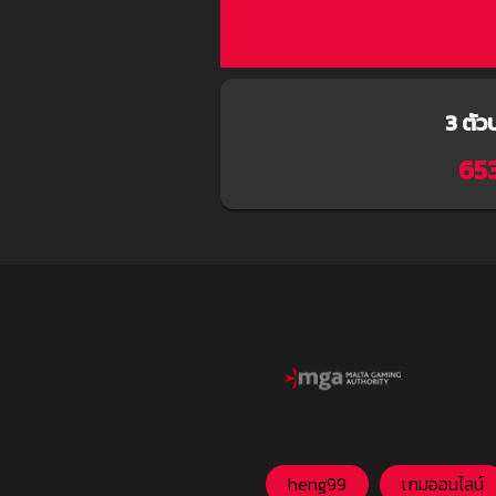
3 ตัว
65
heng99
เกมออนไลน์