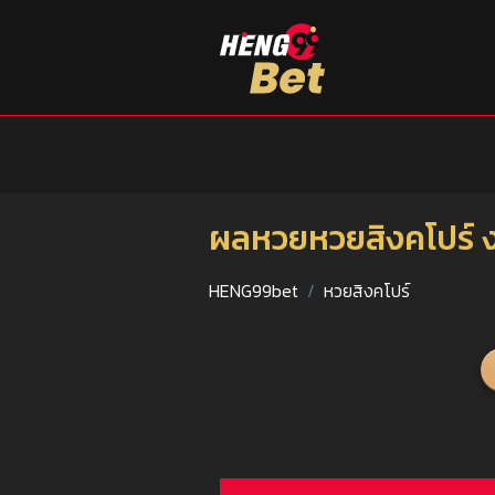
ผลหวยหวยสิงคโปร์ ง
HENG99bet
หวยสิงคโปร์