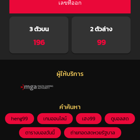
เลขที่ออก
3 ตัวบน
2 ตัวล่าง
196
99
ผู้ให้บริการ
คำค้นหา
heng99
เกมออนไลน์
เฮง99
ดูบอลสด
ตารางบอลวันนี้
ถ่ายทอดสดหวยรัฐบาล