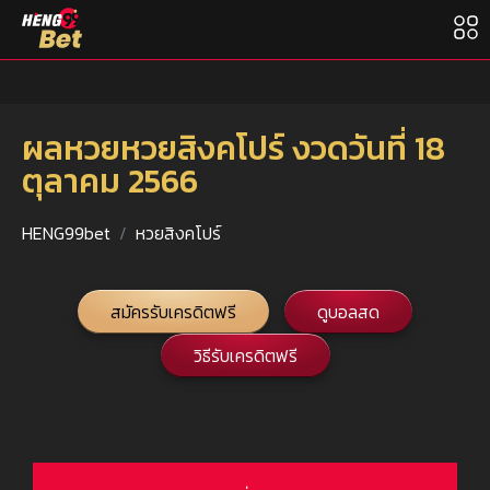
ผลหวยหวยสิงคโปร์ งวดวันที่ 18
ตุลาคม 2566
HENG99bet
หวยสิงคโปร์
สมัครรับเครดิตฟรี
ดูบอลสด
วิธีรับเครดิตฟรี