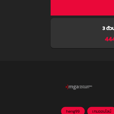
3 ตัว
44
heng99
เกมออนไลน์