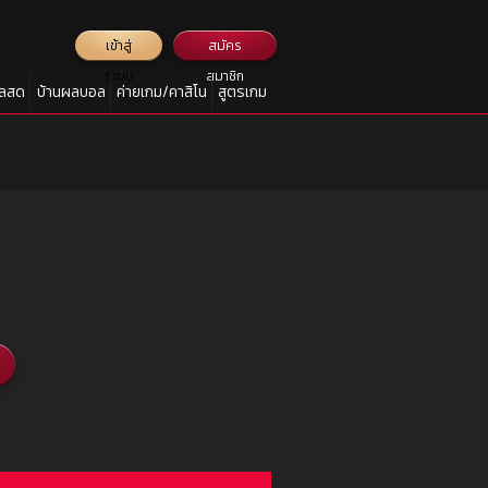
เข้าสู่
สมัคร
ระบบ
สมาชิก
ลสด
บ้านผลบอล
ค่ายเกม/คาสิโน
สูตรเกม