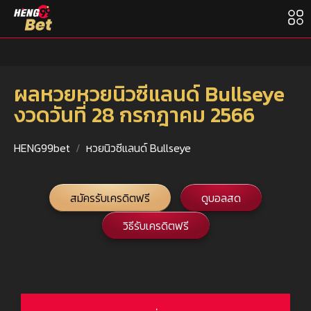
ผลหวยหวยนิวซีแลนด์ Bullseye
งวดวันที่ 28 กรกฎาคม 2566
HENG99bet
หวยนิวซีแลนด์ Bullseye
สมัครรับเครดิตฟรี
ดูบอลสด
วิธีรับเครดิตฟรี