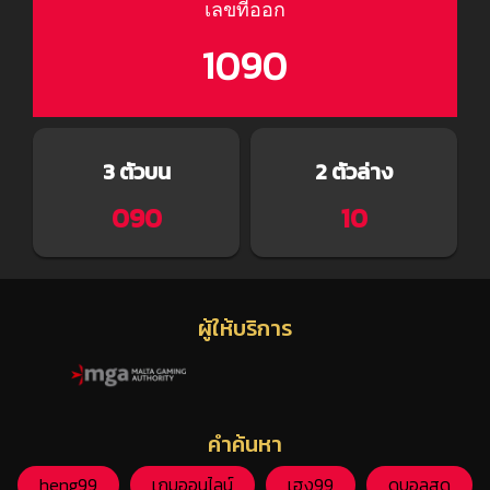
เลขที่ออก
1090
3 ตัวบน
2 ตัวล่าง
090
10
ผู้ให้บริการ
คำค้นหา
heng99
เกมออนไลน์
เฮง99
ดูบอลสด