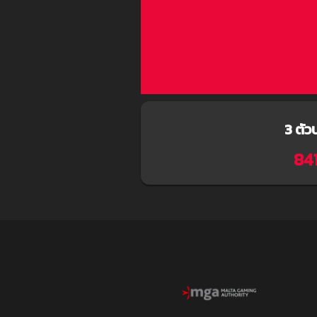
3 ตัว
84