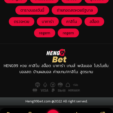
ตารางบอลวันนี้
ถ่ายทอดสดหวยรัฐบาล
ตรวจหวย
บาคาร่า
คาสิโน
สล็อต
regem
regem
HENG99
หวย
คาสิโน
สล็อต
บาคาร่า
เกมส์
พนันบอล
โปรโมชั่น
บอลสด
บ้านผลบอล
ค่ายเกม/คาสิโน
สูตรเกม
Heng99bet.com @2022 All right served.