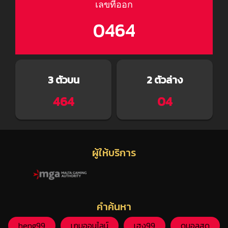
เลขที่ออก
0464
3 ตัวบน
2 ตัวล่าง
464
04
ผู้ให้บริการ
คำค้นหา
heng99
เกมออนไลน์
เฮง99
ดูบอลสด