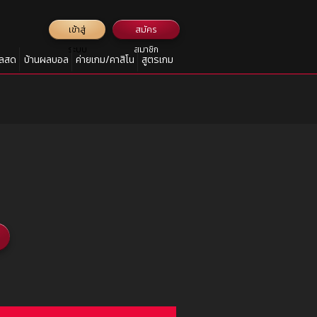
เข้าสู่
สมัคร
ระบบ
สมาชิก
ลสด
บ้านผลบอล
ค่ายเกม/คาสิโน
สูตรเกม