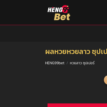
ผลหวยหวยลาว ซุปเปอ
HENG99bet
หวยลาว ซุปเปอร์