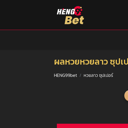
ผลหวยหวยลาว ซุปเปอ
HENG99bet
หวยลาว ซุปเปอร์