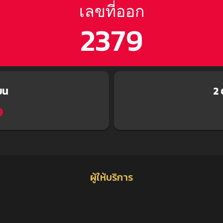
เลขที่ออก
2379
บน
2 
9
ผู้ให้บริการ