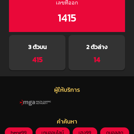
เลขที่ออก
1415
3 ตัวบน
2 ตัวล่าง
415
14
ผู้ให้บริการ
คำค้นหา
heng99
เกมออนไลน์
เฮง99
ดูบอลสด