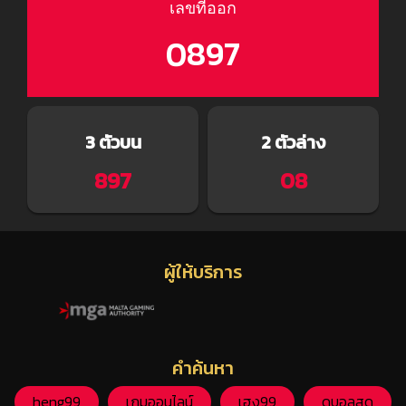
เลขที่ออก
0897
3 ตัวบน
2 ตัวล่าง
897
08
ผู้ให้บริการ
คำค้นหา
heng99
เกมออนไลน์
เฮง99
ดูบอลสด