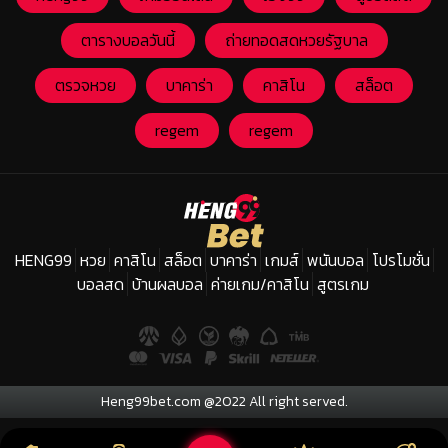
ตารางบอลวันนี้
ถ่ายทอดสดหวยรัฐบาล
ตรวจหวย
บาคาร่า
คาสิโน
สล็อต
regem
regem
HENG99
หวย
คาสิโน
สล็อต
บาคาร่า
เกมส์
พนันบอล
โปรโมชั่น
บอลสด
บ้านผลบอล
ค่ายเกม/คาสิโน
สูตรเกม
Heng99bet.com @2022 All right served.