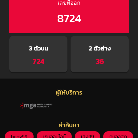
เลขที่ออก
8724
3 ตัวบน
2 ตัวล่าง
724
36
ผู้ให้บริการ
คำค้นหา
heng99
เกมออนไลน์
เฮง99
ดูบอลสด