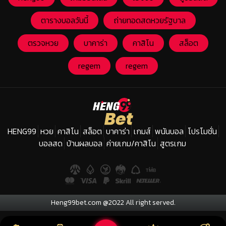
ตารางบอลวันนี้
ถ่ายทอดสดหวยรัฐบาล
ตรวจหวย
บาคาร่า
คาสิโน
สล็อต
regem
regem
HENG99
หวย
คาสิโน
สล็อต
บาคาร่า
เกมส์
พนันบอล
โปรโมชั่น
บอลสด
บ้านผลบอล
ค่ายเกม/คาสิโน
สูตรเกม
Heng99bet.com @2022 All right served.