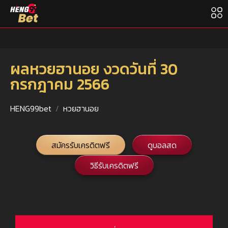
ผลหวยฮานอย งวดวันที่ 30
กรกฎาคม 2566
HENG99bet
หวยฮานอย
สมัครรับเครดิตฟรี
ดูบอลสด
วิธีรับเครดิตฟรี