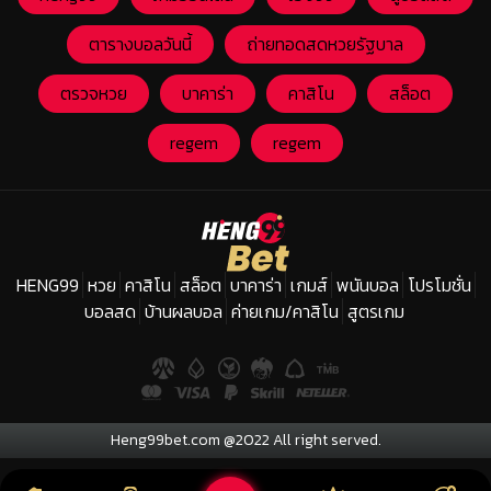
ตารางบอลวันนี้
ถ่ายทอดสดหวยรัฐบาล
ตรวจหวย
บาคาร่า
คาสิโน
สล็อต
regem
regem
HENG99
หวย
คาสิโน
สล็อต
บาคาร่า
เกมส์
พนันบอล
โปรโมชั่น
บอลสด
บ้านผลบอล
ค่ายเกม/คาสิโน
สูตรเกม
Heng99bet.com @2022 All right served.