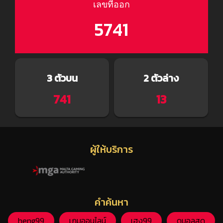
เลขที่ออก
5741
3 ตัวบน
2 ตัวล่าง
741
13
ผู้ให้บริการ
คำค้นหา
heng99
เกมออนไลน์
เฮง99
ดูบอลสด