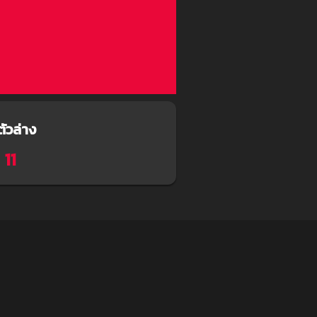
ตัวล่าง
11