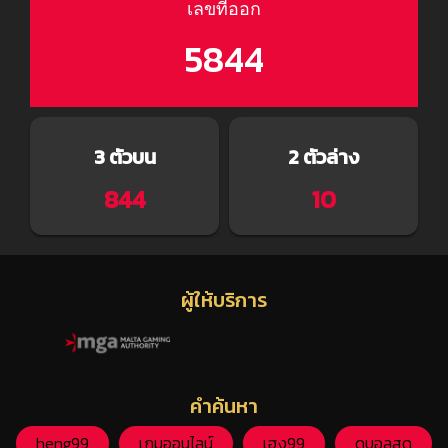
เลขที่ออก
5844
3 ตัวบน
2 ตัวล่าง
844
10
ผู้ให้บริการ
คำค้นหา
heng99
เกมออนไลน์
เฮง99
ดูบอลสด