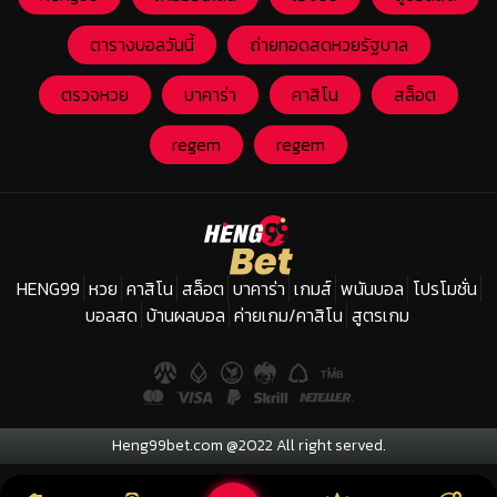
ตารางบอลวันนี้
ถ่ายทอดสดหวยรัฐบาล
ตรวจหวย
บาคาร่า
คาสิโน
สล็อต
regem
regem
HENG99
หวย
คาสิโน
สล็อต
บาคาร่า
เกมส์
พนันบอล
โปรโมชั่น
บอลสด
บ้านผลบอล
ค่ายเกม/คาสิโน
สูตรเกม
Heng99bet.com @2022 All right served.