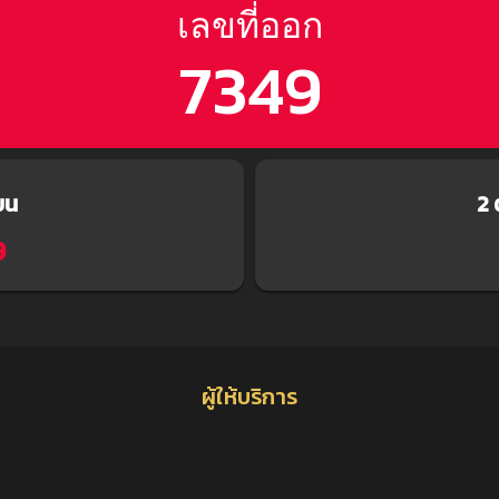
เลขที่ออก
7349
บน
2 
9
ผู้ให้บริการ