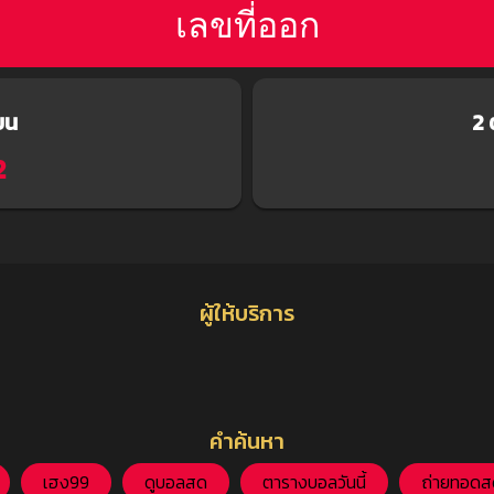
เลขที่ออก
บน
2 
2
ผู้ให้บริการ
คำค้นหา
เฮง99
ดูบอลสด
ตารางบอลวันนี้
ถ่ายทอดส