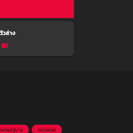
ตัวล่าง
61
ดหวยรัฐบาล
ตรวจหวย