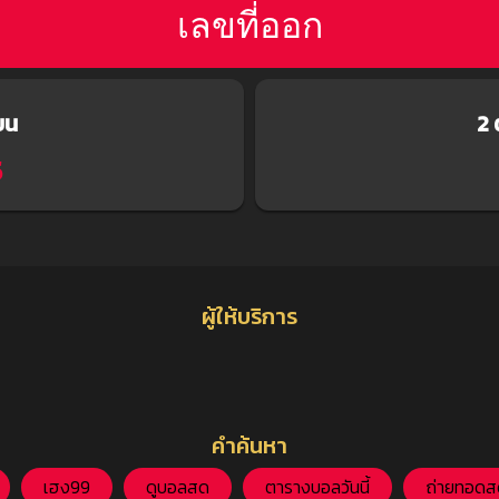
เลขที่ออก
บน
2 
5
ผู้ให้บริการ
คำค้นหา
เฮง99
ดูบอลสด
ตารางบอลวันนี้
ถ่ายทอดส