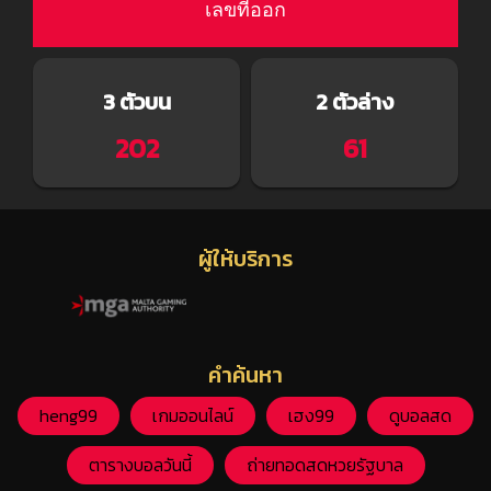
เลขที่ออก
3 ตัวบน
2 ตัวล่าง
202
61
ผู้ให้บริการ
คำค้นหา
heng99
เกมออนไลน์
เฮง99
ดูบอลสด
ตารางบอลวันนี้
ถ่ายทอดสดหวยรัฐบาล