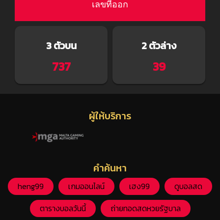
เลขที่ออก
3 ตัวบน
2 ตัวล่าง
737
39
ผู้ให้บริการ
คำค้นหา
heng99
เกมออนไลน์
เฮง99
ดูบอลสด
ตารางบอลวันนี้
ถ่ายทอดสดหวยรัฐบาล