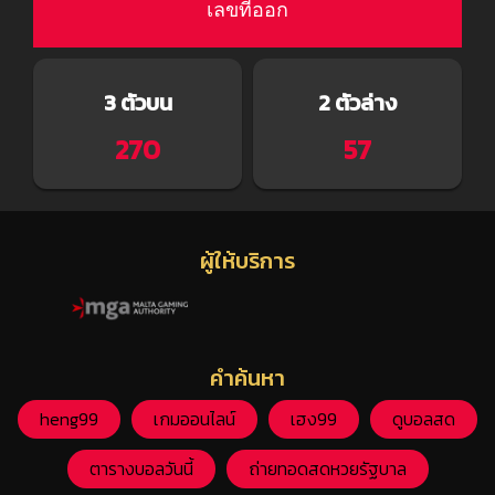
เลขที่ออก
3 ตัวบน
2 ตัวล่าง
270
57
ผู้ให้บริการ
คำค้นหา
heng99
เกมออนไลน์
เฮง99
ดูบอลสด
ตารางบอลวันนี้
ถ่ายทอดสดหวยรัฐบาล