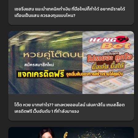
เชอริ่งแฮม แนะนำเทคนิคทำเงิน ที่มือใหม่ก็ทำได้ อยากมีรายได้
เดือนเป็นแสน ควรลงทุนแบบไหน?
โต๊ด หวย บาทเท่าไร?? แทงหวยออนไลน์ เล่นคาสิโน เกมสล็อต
เครดิตฟรี เว็บอันดับ 1 ที่กำลังมาแรง