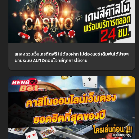
แหล่ง รวมเว็บเครดิตฟรี ไม่ต้องฝาก ไม่ต้องแชร์ เดิมพันได้ง่ายๆ
ผ่านระบบ AUTOตอบโจทย์ทุกการใช้งาน