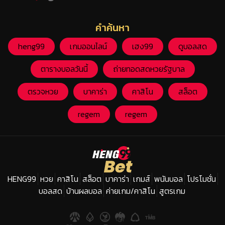
คำค้นหา
heng99
เกมออนไลน์
เฮง99
ดูบอลสด
ตารางบอลวันนี้
ถ่ายทอดสดหวยรัฐบาล
ตรวจหวย
บาคาร่า
คาสิโน
สล็อต
regem
regem
HENG99
หวย
คาสิโน
สล็อต
บาคาร่า
เกมส์
พนันบอล
โปรโมชั่น
บอลสด
บ้านผลบอล
ค่ายเกม/คาสิโน
สูตรเกม