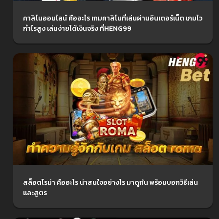
คาสิโนออนไลน์ คืออะไร เกมคาสิโนที่เล่นผ่านอินเตอร์เน็ต เกมไว
กำไรสูง เล่นง่ายได้เงินจริง ที่HENG99
สล็อตโรม่า คืออะไร น่าสนใจอย่างไร มาดูกัน พร้อมบอกวิธีเล่น
และสูตร