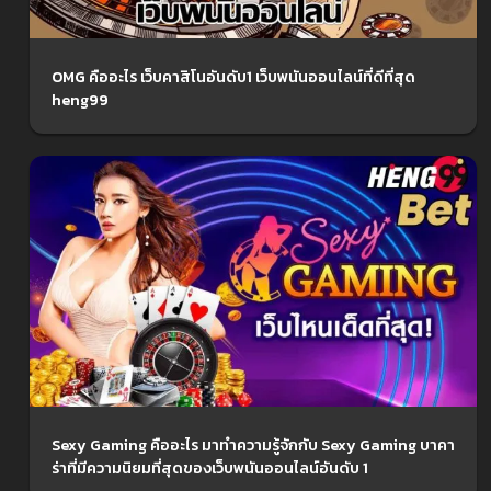
OMG คืออะไร เว็บคาสิโนอันดับ1 เว็บพนันออนไลน์ที่ดีที่สุด
heng99
Sexy Gaming คืออะไร มาทำความรู้จักกับ Sexy Gaming บาคา
ร่าที่มีความนิยมที่สุดของเว็บพนันออนไลน์อันดับ 1