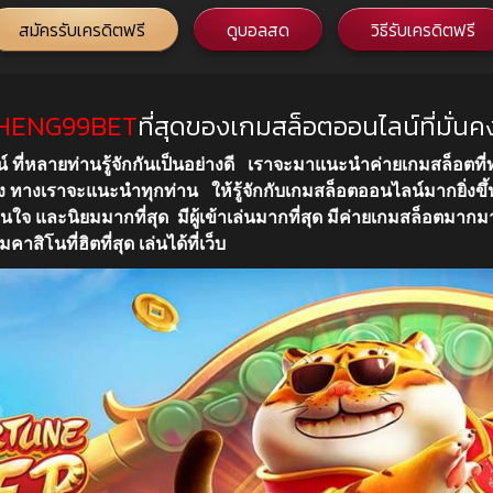
สมัครรับเครดิตฟรี
ดูบอลสด
วิธีรับเครดิตฟรี
HENG99BET
ที่สุดของเกมสล็อตออนไลน์ที่มั่นค
ลายท่านรู้จักกันเป็นอย่างดี เราจะมาแนะนำค่ายเกมสล็อตที่ทำ
 ทางเราจะแนะนำทุกท่าน ให้รู้จักกับเกมสล็อตออนไลน์มากยิ่งขึ้
่าสนใจ และนิยมมากที่สุด มีผู้เข้าเล่นมากที่สุด มีค่ายเกมสล็อตม
คาสิโนที่ฮิตที่สุด เล่นได้ที่เว็บ