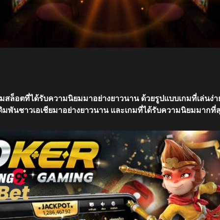
เกมสล็อตที่ได้รับความนิยมมาอย่างยาวนาน ด้วยรูปแบบเกมที่เล่นง่า
ดิมพันชาวเอเชียมาอย่างยาวนาน และเกมที่ได้รับความนิยมมากที่ส