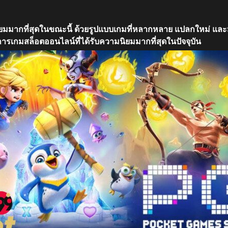
นิยมมากที่สุดในขณะนี้ ด้วยรูปแบบเกมที่หลากหลาย แปลกใหม่ และม
ิการเกมสล็อตออนไลน์ที่ได้รับความนิยมมากที่สุดในปัจจุบัน