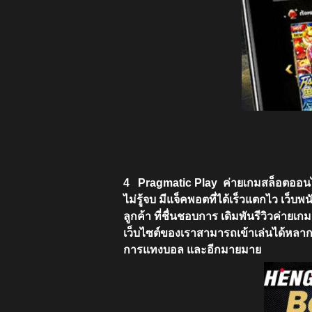
4 Pragmatic Play​
ค่ายเกมสล็อตออ
ไม่รู้จบ มีแจ็คพอตที่ได้เร็วแตกไว
เว็บพ
ลูกค้า ที่ชื่นชอบการ
เดิมพันรีวิวค่ายเ
เว็บไซต์ของเราสามารถเข้าเล่นได้หลากห
การแทงบอล และอีกมายมาย