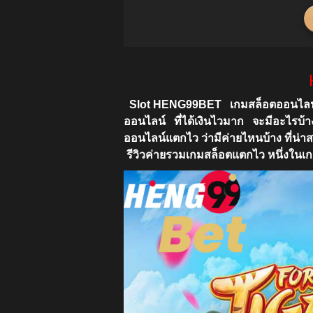
Slot HENG99BET เกมสล็อตออนไลน์ ที่ห
ออนไลน์ ที่ได้เงินไวมาก จะมีอะไรบ้าง
ออนไลน์แตกไว
ว่ามีค่ายไหนบ้าง ที่น
รีวิว
ค่ายรวมเกมสล็อตแตกไว
หนึ่งในเกม