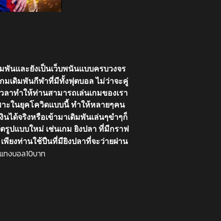
้เดิมพันและยังเป็นเว็บพนันแบบครบวงจร
ิมพันกีฬาที่มีทั้งฟุตบอล ไม่ว่าจะคู่
ุกเวลาทำให้ท่านสามารถเล่นเกมของเรา
เฉพาะในยุคโควิดแบบนี้ ทำให้หลายๆคน
ินได้จริงหรือเข้ามาเดิมพันเล่นๆขำๆก็
รูปแบบใหม่ เช่นเกม ยิงปลา ที่มีกราฟ
เพียงท่านใช้ปืนที่มียิงปลาที่จะว่ายผ่าน
แทงบอล10บาท