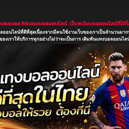
านผลบอล 69 แทงบอลออนไลน์
เว็บพนันบอลออนไลน์ที่ดีที่
ลออนไลน์ที่ดีที่สุดเนื่องจากมีคนใช้งานเว็บของเราเป็นจำนวนมา
ของเราให้บริการทุกอย่างไม่ว่าจะเป็นการ
เดิมพันแทงบอลออนไลน