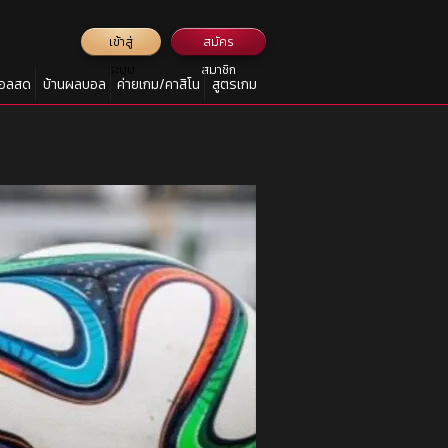
เข้าสู่
สมัคร
ระบบ
สมาชิก
อลสด
บ้านผลบอล
ค่ายเกม/คาสิโน
สูตรเกม