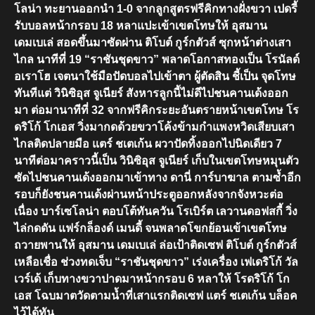
โลน่า ทะยานออกนำ 1-0 จากลูกสูตรฟรีคิกทางฝั่งขวา เปดรี้
รับบอลหน้ากรอบ 18 หลาแปะเข้าเขตโทษให้ อุสมาน
เดมเบเล่ สอดขึ้นมาซัดผ่าน ติโบต์ กูร์กตัวส์ ซุกหน้าต่างเสา
ไกล นาทีที่ 19 “ราชันชุดขาว” พลาดโอกาสทองเป็น โรนัลด์
อเราโฮ เจตนาใช้มือปัดบอลไปเข้าตา ผู้ตัดสิน ชี้เป็น จุดโทษ
ทันทีแต่ วินิซิอุส จูเนียร์ สังหารลูกนี้ไม่ดีไปชนคานเด้งออก
มา ต่อมานาทีที่ 32 จากฟรีคิกระยะอันตรายหน้าเขตโทษ โร
ดริโก้ โกเอส วิ่งมากดด้วยขวาโค้งข้ามกำแพงหวิดเสียบเสา
ไกลติดปลายมือ แตร์ ชเตเก้น ผวาปัดทิ้งออกไปนิดเดียว 7
นาทีต่อมาคราวนี้เป็น วินิซิอุส จูเนียร์ เก็บในเขตโทษหมุนตัว
ซัดไปชนคานเด้งออกมาเข้าทาง ดานี่ การ์บาฆาล ตามซ้ำอีก
รอบก็ยังชนคานเด้งผ่านหน้าประตูออกหลังจากจังหวะต่อ
เนื่อง บาร์เซโลน่า ตอบโต้ทันควัน โรเบิร์ต เลวานดอฟสกี้ วิ่ง
ไล่กดดัน แฟร์กล็องด์ เมนดี้ จนพลาดโขกย้อนเข้าเขตโทษ
ถวายพานให้ อุสมาน เดมเบเล่ ล่อเป้าติดเซฟ ติโบต์ กูร์กตัวส์
เหลือเชื่อ ช่วงทดเจ็บ “ราชันชุดขาว” เร่งเครื่อง เฟเดริโก้ วัล
เวร์เด้ เก็บทางขวาปาดมาหน้ากรอบ 6 หลาให้ โรดริโก้ โก
เอส โฉบมาตวัดตามน้ำที่เสาแรกติดเซฟ แตร์ ชเตเก้น บล็อค
ไว้ได้ทัน