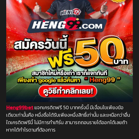
Heng99bet
แจกเครดิตฟรี 50 บาทครั้งนี้ มีเงื่อนไขเพียงข้อ
เดียวเท่านั้นคือ หนึ่งชื่อได้รับเพียงหนึ่งสิทธิ์เท่านั้น และเหนือกว่าอื่น
ใดเครดิตฟรีนี้ ไม่มีการทำเทิร์น สามารถถอนรายได้ออกได้เลยถ้า
หากได้กำไรตามที่ต้องการ