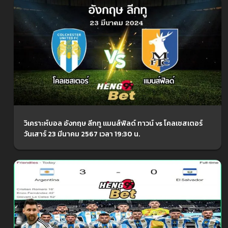
วิเคราะห์บอล อังกฤษ ลีกทู แมนส์ฟิลด์ ทาวน์ vs โคลเชสเตอร์
วันเสาร์ 23 มีนาคม 2567 เวลา 19:30 น.