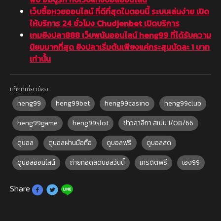
เว็บซื้อหวยออนไลน์ ที่ดีที่สุดในตอนนี้ ระบบเล่นง่าย เปิด
ให้บริการ 24 ชั่วโมง Chudjenbet เปิดบริการ
เกมยิงปลา888 เว็บพนันออนไลน์ heng99 ที่ได้รับความ
นิยมมากที่สุด ยิงปลาเริ่มต้นเพียงแค่กระสุนนัดละ 1 บาท
เท่านั้น
แท็กที่เกี่ยวข้อง
heng99
heng99bet
heng99casino
heng99club
heng99game
heng99slot
ข่าวลาลีกา สเปน 1/08/66
ดูบอล
ดูบอลผ่านมือถือ
ดูบอลฟรี
ดูบอลสด
ดูบอลออนไลน์
ถ่ายทอดสดบอลวันนี้
เครดิตฟรี
เฮง99
Share