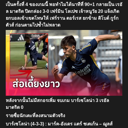
เป็นครั้งที่ 4 ของเกมนี้ พอทำไมได้นาทีที่ 90+1 กลายเป็น เรอั
ล มาดริด ปิดกล่อง 3-0 เฟร์มิน โลเปซ เจ้าหนูวัย 20 แจ้งเกิด
ยกบอลเข้าเขตโทษให้ เฟร์ราน ตอร์เรส ยกข้าม ติโบต์ กูร์ก
ตัวส์ ก่อนตามไปซ้ำไม่พลาด
หลังจากนั้นไม่มีสกอรเพิ่ม จบเกม บาร์เซโลน่า 3 เรอัล
มาดริด 0
รายชื่อนักเตะที่ลงสนามตัวจริง
บาร์เซโลน่า (4-3-3) :
มาร์ค-อังเดร แตร์ ชเตเก้น – ฌูลส์