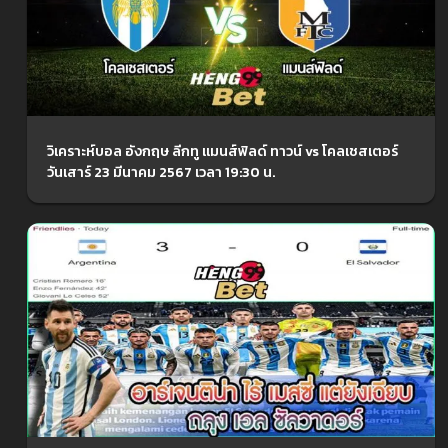
วิเคราะห์บอล อังกฤษ ลีกทู แมนส์ฟิลด์ ทาวน์ vs โคลเชสเตอร์
วันเสาร์ 23 มีนาคม 2567 เวลา 19:30 น.