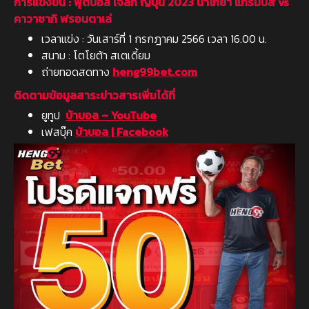
การแข่งขัน : ฟุตบอล เจลีก ญี่ปุ่น 2023 นาโกย่า แกรมปัส vs
คาวาซากิ ฟรอนตาเล่
เวลาแข่ง : วันเสาร์ที่ 1 กรกฎาคม 2566 เวลา 16.00 น.
สนาม : โตโยต้า สเตเดี้ยม
ถ่ายทอดสดทาง
heng99bet.com
ติดตามข้อมูลสาระข่าวสารเพิ่มได้ที่
ยูทูป
บ้าบอล – YouTube
เฟสบุ๊ค
บ้าบอล | Facebook