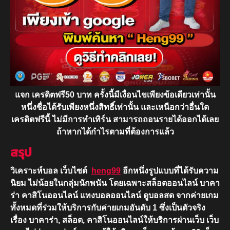
แจก เครดิตฟรี50 บาท ครั้งนี้มีเงื่อนไขเพียงข้อเดียวเท่านั้น
หนึ่งชื่อได้รับเพียงหนึ่งสิทธิ์เท่านั้น และเหนือกว่าอื่นใด
เครดิตฟรีนี้ ไม่มีการทำเทิร์น สามารถถอนรายได้ออกได้เลย
ถ้าหากได้กำไรตามที่ต้องการแล้ว
สรุป
วิเคราะห์บอล
เว็บไซต์
heng99
อีกหนึ่งรูปแบบที่ได้รับความ
นิยม ไม่น้อยในกลุ่มนักพนัน โดยเฉพาะสล็อตออนไลน์ บาคา
ร่า คาสิโนออนไลน์ แทงบอลออนไลน์ ดูบอลสด จากค่ายเกม
ทั้งหมดที่ร่วมให้บริการกับค่ายเกมอันดับ 1 ซึ่งเป็นตัวจริง
เรื่อง บาคาร่า, สล็อต, คาสิโนออนไลน์ให้บริการผ่านเว็บ เว็บ