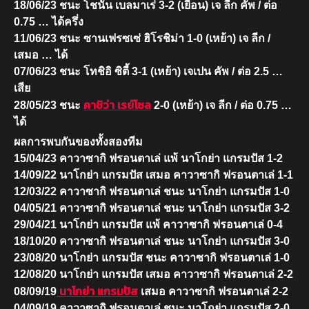
18/06/23 ชนะ โชนัน เบลมาเร่ 3-2 (เยือน) เจ ลีก คัพ / ต่อ
0.75 … ได้ครึ่ง
11/06/23 ชนะ ซานเฟรซเซ่ ฮิโรชิม่า 1-0 (เหย้า) เจ ลีก /
เสมอ … ได้
07/06/23 ชนะ โทชิอิ ซิตี้ 3-1 (เหย้า) เจเปน คัพ / ต่อ 2.5 …
เสีย
คาชิว่า เรย์โซล
28/05/23 ชนะ
2-0 (เหย้า) เจ ลีก / ต่อ 0.75 …
ได้
ผลการพบกันของทั้งสองทีม
15/04/23 คาวาซากิ ฟรอนตาเล่ แพ้ นาโกย่า แกรมปัส 1-2
14/09/22 นาโกย่า แกรมปัส เสมอ คาวาซากิ ฟรอนตาเล่ 1-1
12/03/22 คาวาซากิ ฟรอนตาเล่ ชนะ นาโกย่า แกรมปัส 1-0
04/05/21 คาวาซากิ ฟรอนตาเล่ ชนะ นาโกย่า แกรมปัส 3-2
29/04/21 นาโกย่า แกรมปัส แพ้ คาวาซากิ ฟรอนตาเล่ 0-4
18/10/20 คาวาซากิ ฟรอนตาเล่ ชนะ นาโกย่า แกรมปัส 3-0
23/08/20 นาโกย่า แกรมปัส ชนะ คาวาซากิ ฟรอนตาเล่ 1-0
12/08/20 นาโกย่า แกรมปัส เสมอ คาวาซากิ ฟรอนตาเล่ 2-2
นาโกย่า แกรมปัส
08/09/19
เสมอ คาวาซากิ ฟรอนตาเล่ 2-2
04/09/19 คาวาซากิ ฟรอนตาเล่ ชนะ นาโกย่า แกรมปัส 2-0