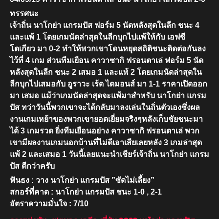
ทรรศนะ
เจ้าถิ่น นาโกย่า แกรมปัส ฟอร์ม 5 นัดหลังสุดในลีก ชนะ 4
และแพ้ 1 โดยเกมนัดล่าสุดในลีกบุกไปแพ้ให้กับ เอฟซี
โตเกียว มา 0-2 ทำให้พวกเขาโดนหยุดสถิติชนะติดต่อกันลง
ไว้ที่ 4 เกม ส่วนทีมเยือน คาวาซากิ ฟรอนตาเล่ ฟอร์ม 5 นัด
หลังสุดในลีก ชนะ 2 เสมอ 1 และแพ้ 2 โดยเกมนัดล่าสุดใน
ลีกบุกไปเสมอกับ อูราวะ เร้ด ไดมอนส์ มา 1-1 ราคาเปิดออก
มา เสมอ แม้ว่าเกมนัดล่าสุดจะแพ้มาสำหรับ นาโกย่า แกรม
ปัส ทว่าวันนี้พวกเขาจะได้กลับมาลงเล่นในถิ่นตัวเองซึ่งผล
งานเกมเหย้าของพวกเขายอดเยี่ยมจริงๆหลังเก็บชัยชนะมา
ได้ 3 เกมรวด ยิ่งทีมเยือนอย่าง คาวาซากิ ฟรอนตาเล่ พวก
เขามีผลงานเกมนอกบ้านที่ไม่ดีเอาเสียเลยหลัง 3 เกมล่าสุด
แพ้ 2 และเสมอ 1 วันนี้เลยแนะนำเชียร์เจ้าถิ่น นาโกย่า แกรม
ปัส ดีกว่าครับ
ฟันธง : วาง นาโกย่า แกรมปัส ”ซัดไม่เลี้ยง”
สกอร์ที่คาด : นาโกย่า แกรมปัส ชนะ 1-0 , 2-1
อัตราความมั่นใจ : 7/10