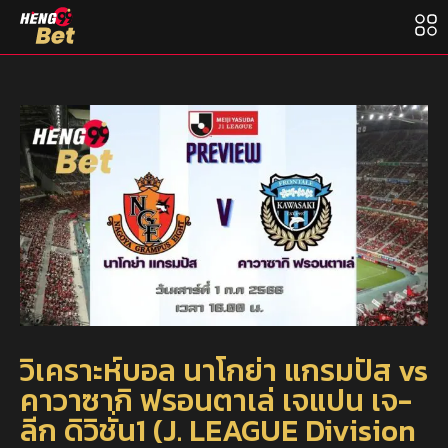
วิเคราะห์บอล นาโกย่า แกรมปัส vs
คาวาซากิ ฟรอนตาเล่ เจแปน เจ-
ลีก ดิวิชั่น1 (J. LEAGUE Division