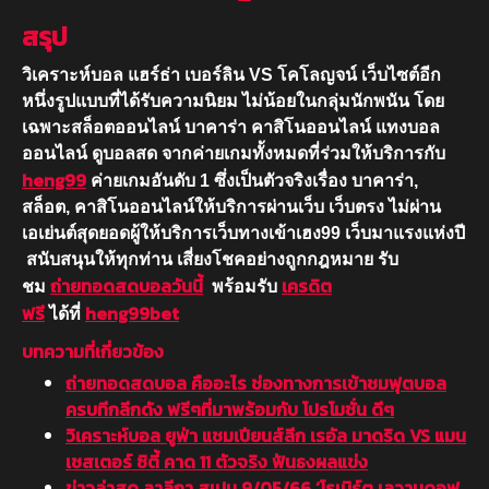
สรุป
วิเคราะห์บอล แฮร์ธ่า เบอร์ลิน VS โคโลญจน์ เว็บไซต์อีก
หนึ่งรูปแบบที่ได้รับความนิยม ไม่น้อยในกลุ่มนักพนัน โดย
เฉพาะสล็อตออนไลน์ บาคาร่า คาสิโนออนไลน์ แทงบอล
ออนไลน์ ดูบอลสด จากค่ายเกมทั้งหมดที่ร่วมให้บริการกับ
heng99
ค่ายเกมอันดับ 1 ซึ่งเป็นตัวจริงเรื่อง บาคาร่า,
สล็อต, คาสิโนออนไลน์ให้บริการผ่านเว็บ เว็บตรง ไม่ผ่าน
เอเย่นต์สุดยอดผู้ให้บริการเว็บทางเข้าเฮง99 เว็บมาแรงแห่งปี
สนับสนุนให้ทุกท่าน เสี่ยงโชคอย่างถูกกฎหมาย รับ
ถ่ายทอดสดบอลวันนี้
เครดิต
ชม
พร้อมรับ
ฟรี
heng99bet
ได้ที่
บทความที่เกี่ยวข้อง
ถ่ายทอดสดบอล คืออะไร ช่องทางการเข้าชมฟุตบอล
ครบทีกลีกดัง ฟรีๆที่มาพร้อมกับ โปรโมชั่น ดีๆ
วิเคราะห์บอล ยูฟ่า แชมเปียนส์ลีก เรอัล มาดริด VS แมน
เชสเตอร์ ซิตี้ คาด 11 ตัวจริง ฟันธงผลแข่ง
ข่าวล่าสุด ลาลีกา สเปน 9/05/66 ‘โรเบิร์ต เลวานดอฟ