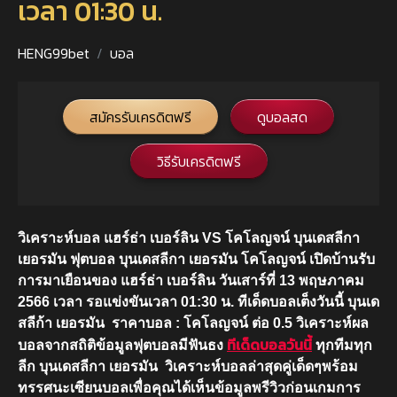
เวลา 01:30 น.
HENG99bet
บอล
สมัครรับเครดิตฟรี
ดูบอลสด
วิธีรับเครดิตฟรี
วิเคราะห์บอล แฮร์ธ่า เบอร์ลิน VS โคโลญจน์ บุนเดสลีกา
เยอรมัน ฟุตบอล บุนเดสลีกา เยอรมัน โคโลญจน์ เปิดบ้านรับ
การมาเยือนของ แฮร์ธ่า เบอร์ลิน วันเสาร์ที่ 13 พฤษภาคม
2566 เวลา รอแข่งขันเวลา 01:30 น. ทีเด็ดบอลเต็งวันนี้ บุนเด
สลีก้า เยอรมัน ราคาบอล : โคโลญจน์ ต่อ 0.5 วิเคราะห์ผล
ทีเด็ดบอลวันนี้
บอลจากสถิติข้อมูลฟุตบอลมีฟันธง
ทุกทีมทุก
ลีก บุนเดสลีกา เยอรมัน วิเคราะห์บอลล่าสุดคู่เด็ดๆพร้อม
ทรรศนะเซียนบอลเพื่อคุณได้เห็นข้อมูลพรีวิวก่อนเกมการ