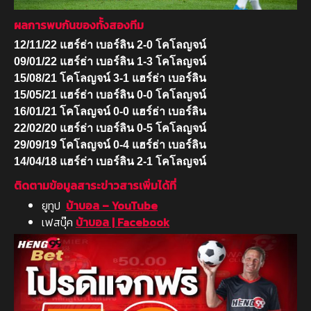
ผลการพบกันของทั้งสองทีม
12/11/22 แฮร์ธ่า เบอร์ลิน 2-0 โคโลญจน์
09/01/22 แฮร์ธ่า เบอร์ลิน 1-3 โคโลญจน์
15/08/21 โคโลญจน์ 3-1 แฮร์ธ่า เบอร์ลิน
15/05/21 แฮร์ธ่า เบอร์ลิน 0-0 โคโลญจน์
16/01/21 โคโลญจน์ 0-0 แฮร์ธ่า เบอร์ลิน
22/02/20 แฮร์ธ่า เบอร์ลิน 0-5 โคโลญจน์
29/09/19 โคโลญจน์ 0-4 แฮร์ธ่า เบอร์ลิน
14/04/18 แฮร์ธ่า เบอร์ลิน 2-1 โคโลญจน์
ติดตามข้อมูลสาระข่าวสารเพิ่มได้ที่
ยูทูป
บ้าบอล – YouTube
เฟสบุ๊ค
บ้าบอล | Facebook