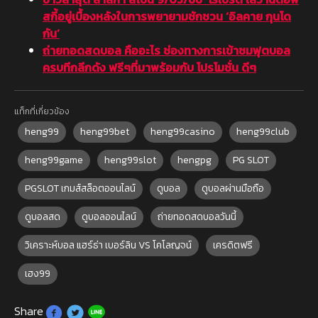
สกี้อยู่เบื้องหลังในการพยายามชักชวน ‘อิลคาย กุนโด
กัน’
ถ่ายทอดสดบอล คืออะไร ช่องทางการเข้าชมฟุตบอล
ครบทีกลีกดัง ฟรีๆที่มาพร้อมกับ โปรโมชั่น ดีๆ
แท็กที่เกี่ยวข้อง
heng99
heng99bet
heng99casino
heng99club
heng99game
heng99slot
hengpg
PG SLOT
PGSLOT เกมส์สล็อตออนไลน์
ดูบอล
ดูบอลผ่านมือถือ
ดูบอลสด
ดูบอลออนไลน์
ถ่ายทอดสดบอลวันนี้
วิเคราะห์บอล แฮร์ธ่า เบอร์ลิน VS โคโลญจน์
เครดิตฟรี
เฮง99
Share