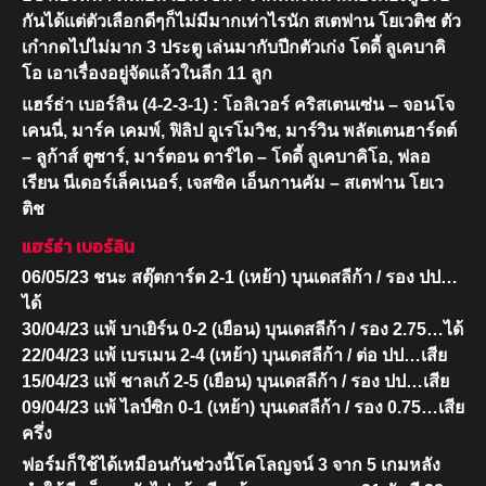
กันได้แต่ตัวเลือกดีๆก็ไม่มีมากเท่าไรนัก สเตฟาน โยเวติช ตัว
เก๋ากดไปไม่มาก 3 ประตู เล่นมากับปีกตัวเก่ง โดดี้ ลูเคบาคิ
โอ เอาเรื่องอยู่จัดแล้วในลีก 11 ลูก
แฮร์ธ่า เบอร์ลิน
(4-2-3-1)
:
โอลิเวอร์ คริสเตนเซ่น – จอนโจ
เคนนี่, มาร์ค เคมพ์, ฟิลิป อูเรโมวิช, มาร์วิน พลัตเตนฮาร์ดต์
– ลูก้าส์ ตูซาร์, มาร์ตอน ดาร์ได – โดดี้ ลูเคบาคิโอ, ฟลอ
เรียน นีเดอร์เล็คเนอร์, เจสซิค เอ็นกานคัม – สเตฟาน โยเว
ติช
แฮร์ธ่า เบอร์ลิน
06/05/23 ชนะ สตุ๊ตการ์ต 2-1 (เหย้า) บุนเดสลีก้า / รอง ปป…
ได้
30/04/23 แพ้ บาเยิร์น 0-2 (เยือน) บุนเดสลีก้า / รอง 2.75…ได้
22/04/23 แพ้ เบรเมน 2-4 (เหย้า) บุนเดสลีก้า / ต่อ ปป…เสีย
15/04/23 แพ้ ชาลเก้ 2-5 (เยือน) บุนเดสลีก้า / รอง ปป…เสีย
09/04/23 แพ้ ไลป์ซิก 0-1 (เหย้า) บุนเดสลีก้า / รอง 0.75…เสีย
ครึ่ง
ฟอร์มก็ใช้ได้เหมือนกันช่วงนี้โคโลญจน์ 3 จาก 5 เกมหลัง