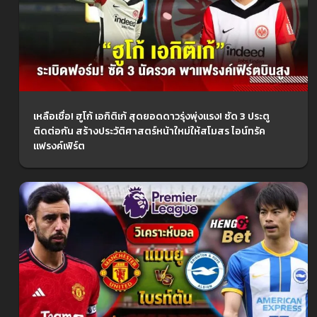
เหลือเชื่อ! ฮูโก้ เอกิติเก้ สุดยอดดาวรุ่งพุ่งแรง! ซัด 3 ประตู
ติดต่อกัน สร้างประวัติศาสตร์หน้าใหม่ให้สโมสร ไอน์ทรัค
แฟรงค์เฟิร์ต