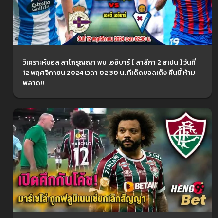
วิเคราะห์บอล ลาโกรุญญา พบ เออิบาร์ [ ลาลีกา 2 สเปน ] วันที่
12 พฤศจิกายน 2024 เวลา 02:30 น. ทีเด็ดบอลเต็ง คืนนี้ ห้าม
พลาด!!