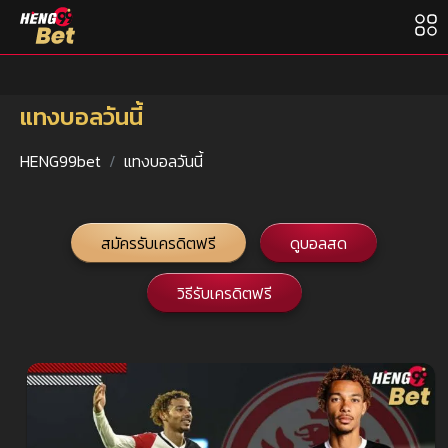
แทงบอลวันนี้
HENG99bet
แทงบอลวันนี้
สมัครรับเครดิตฟรี
ดูบอลสด
วิธีรับเครดิตฟรี