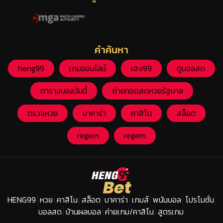
คำค้นหา
heng99
เกมออนไลน์
เฮง99
ดูบอลสด
ตารางบอลวันนี้
ถ่ายทอดสดหวยรัฐบาล
ตรวจหวย
บาคาร่า
คาสิโน
สล็อต
regem
regem
HENG99
หวย
คาสิโน
สล็อต
บาคาร่า
เกมส์
พนันบอล
โปรโมชั่น
บอลสด
บ้านผลบอล
ค่ายเกม/คาสิโน
สูตรเกม