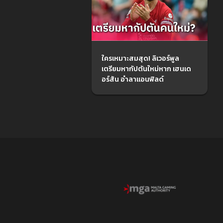
ใครเหมาะสมสุด! ลิเวอร์พูล
เตรียมหากัปตันใหม่หาก เฮนเด
อร์สัน อำลาแอนฟิลด์