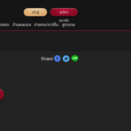
เข้าสู่
สมัคร
ระบบ
สมาชิก
อลสด
บ้านผลบอล
ค่ายเกม/คาสิโน
สูตรเกม
Share