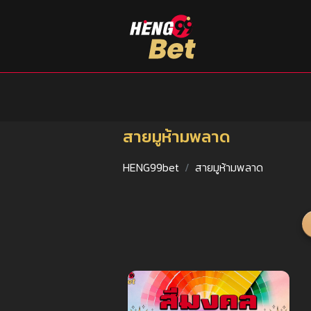
สายมูห้ามพลาด
HENG99bet
สายมูห้ามพลาด