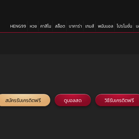
HENG99
หวย
คาสิโน
สล็อต
บาคาร่า
เกมส์
พนันบอล
โปรโมชั่น
บ
สมัครรับเครดิตฟรี
ดูบอลสด
วิธีรับเครดิตฟรี