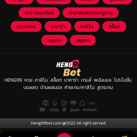
ตารางบอลวันนี้
ถ่ายทอดสดหวยรัฐบาล
ตรวจหวย
บาคาร่า
คาสิโน
สล็อต
regem
regem
HENG99
หวย
คาสิโน
สล็อต
บาคาร่า
เกมส์
พนันบอล
โปรโมชั่น
บอลสด
บ้านผลบอล
ค่ายเกม/คาสิโน
สูตรเกม
Heng99bet.com @2022 All right served.