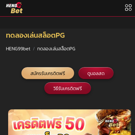
ทดลองเล่นสล็อตPG
HENG99bet
ทดลองเล่นสล็อตPG
สมัครรับเครดิตฟรี
ดูบอลสด
วิธีรับเครดิตฟรี