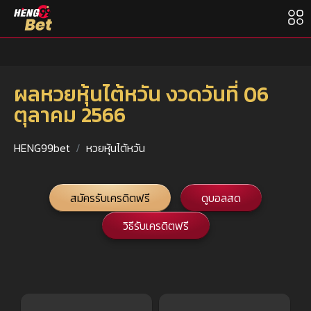
ผลหวยหุ้นไต้หวัน งวดวันที่ 06
ตุลาคม 2566
HENG99bet
หวยหุ้นไต้หวัน
สมัครรับเครดิตฟรี
ดูบอลสด
วิธีรับเครดิตฟรี