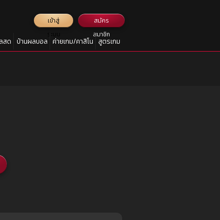
เข้าสู่
สมัคร
ระบบ
สมาชิก
ลสด
บ้านผลบอล
ค่ายเกม/คาสิโน
สูตรเกม