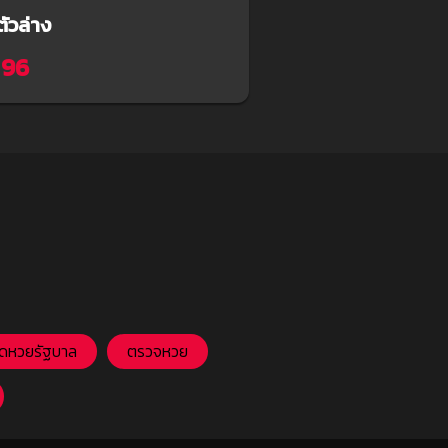
ตัวล่าง
96
ดหวยรัฐบาล
ตรวจหวย