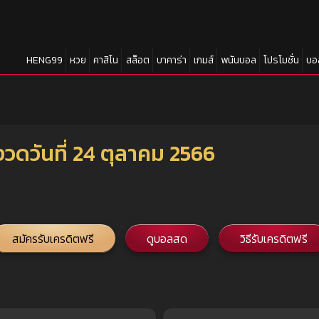
HENG99
หวย
คาสิโน
สล็อต
บาคาร่า
เกมส์
พนันบอล
โปรโมชั่น
บอ
 งวดวันที่ 24 ตุลาคม 2566
สมัครรับเครดิตฟรี
ดูบอลสด
วิธีรับเครดิตฟรี