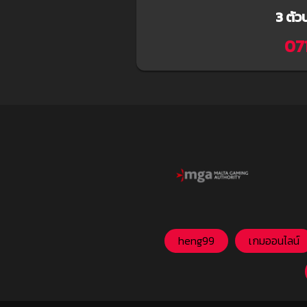
3 ตัว
07
heng99
เกมออนไลน์