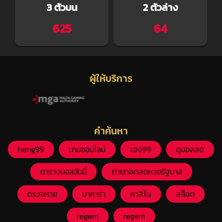
3 ตัวบน
2 ตัวล่าง
625
64
ผู้ให้บริการ
คำค้นหา
heng99
เกมออนไลน์
เฮง99
ดูบอลสด
ตารางบอลวันนี้
ถ่ายทอดสดหวยรัฐบาล
ตรวจหวย
บาคาร่า
คาสิโน
สล็อต
regem
regem