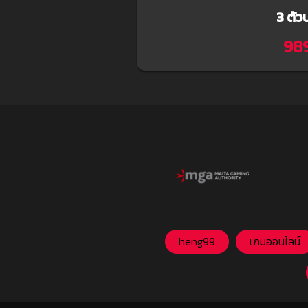
3 ตัว
98
heng99
เกมออนไลน์