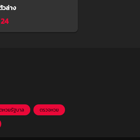
ตัวล่าง
24
ดหวยรัฐบาล
ตรวจหวย