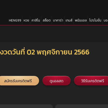
HENG99
หวย
คาสิโน
สล็อต
บาคาร่า
เกมส์
พนันบอล
โปรโมชั่น
บอ
ย งวดวันที่ 02 พฤศจิกายน 2566
สมัครรับเครดิตฟรี
ดูบอลสด
วิธีรับเครดิตฟรี