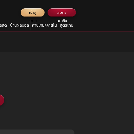
เข้าสู่
สมัคร
ระบบ
สมาชิก
ลสด
บ้านผลบอล
ค่ายเกม/คาสิโน
สูตรเกม