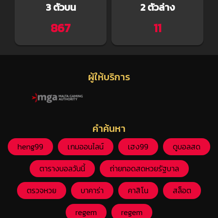
3 ตัวบน
2 ตัวล่าง
867
11
ผู้ให้บริการ
คำค้นหา
heng99
เกมออนไลน์
เฮง99
ดูบอลสด
ตารางบอลวันนี้
ถ่ายทอดสดหวยรัฐบาล
ตรวจหวย
บาคาร่า
คาสิโน
สล็อต
regem
regem