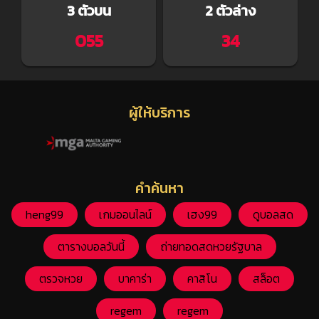
3 ตัวบน
2 ตัวล่าง
055
34
ผู้ให้บริการ
คำค้นหา
heng99
เกมออนไลน์
เฮง99
ดูบอลสด
ตารางบอลวันนี้
ถ่ายทอดสดหวยรัฐบาล
ตรวจหวย
บาคาร่า
คาสิโน
สล็อต
regem
regem