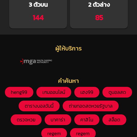
3 ตัวบน
2 ตัวล่าง
144
85
ผู้ให้บริการ
คำค้นหา
heng99
เกมออนไลน์
เฮง99
ดูบอลสด
ตารางบอลวันนี้
ถ่ายทอดสดหวยรัฐบาล
ตรวจหวย
บาคาร่า
คาสิโน
สล็อต
regem
regem