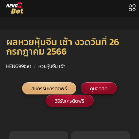
ผลหวยหุ้นจีน เช้า งวดวันที่ 26
กรกฎาคม 2566
HENG99bet
หวยหุ้นจีน เช้า
สมัครรับเครดิตฟรี
ดูบอลสด
วิธีรับเครดิตฟรี