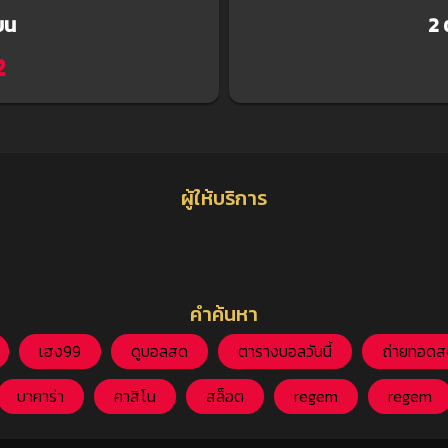
บน
2 
2
ผู้ให้บริการ
คำค้นหา
เฮง99
ดูบอลสด
ตารางบอลวันนี้
ถ่ายทอดส
บาคาร่า
คาสิโน
สล็อต
regem
regem