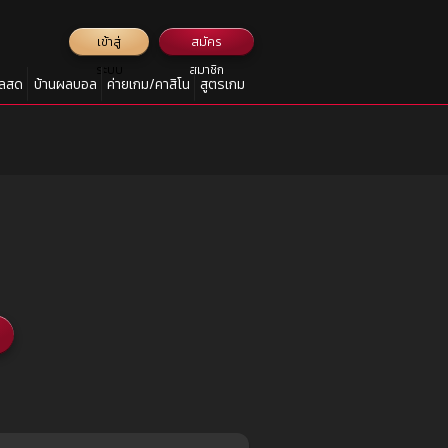
เข้าสู่
สมัคร
ระบบ
สมาชิก
ลสด
บ้านผลบอล
ค่ายเกม/คาสิโน
สูตรเกม