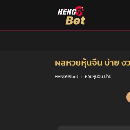
ผลหวยหุ้นจีน บ่าย งว
HENG99bet
หวยหุ้นจีน บ่าย