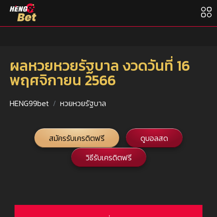
ผลหวยหวยรัฐบาล งวดวันที่ 16
พฤศจิกายน 2566
HENG99bet
หวยหวยรัฐบาล
สมัครรับเครดิตฟรี
ดูบอลสด
วิธีรับเครดิตฟรี