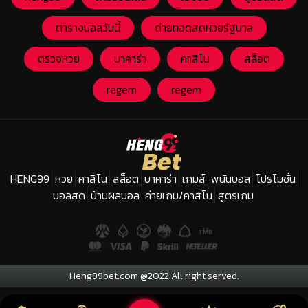
ตารางบอลวันนี้
ถ่ายทอดสดหวยรัฐบาล
ตรวจหวย
บาคาร่า
คาสิโน
สล็อต
regem
regem
HENG99
หวย
คาสิโน
สล็อต
บาคาร่า
เกมส์
พนันบอล
โปรโมชั่น
บอลสด
บ้านผลบอล
ค่ายเกม/คาสิโน
สูตรเกม
Heng99bet.com @2022 All right served.