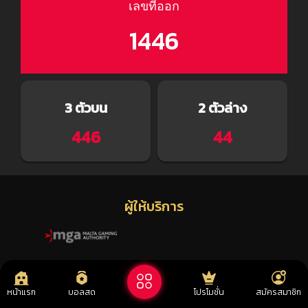
เลขที่ออก
1446
3 ตัวบน
2 ตัวล่าง
446
44
ผู้ให้บริการ
คำค้นหา
หน้าแรก
บอลสด
โปรโมชั่น
สมัครสมาชิก
heng99
เกมออนไลน์
เฮง99
ดูบอลสด