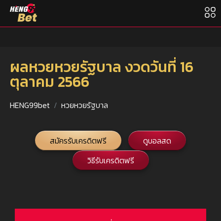
ผลหวยหวยรัฐบาล งวดวันที่ 16
ตุลาคม 2566
HENG99bet
หวยหวยรัฐบาล
สมัครรับเครดิตฟรี
ดูบอลสด
วิธีรับเครดิตฟรี