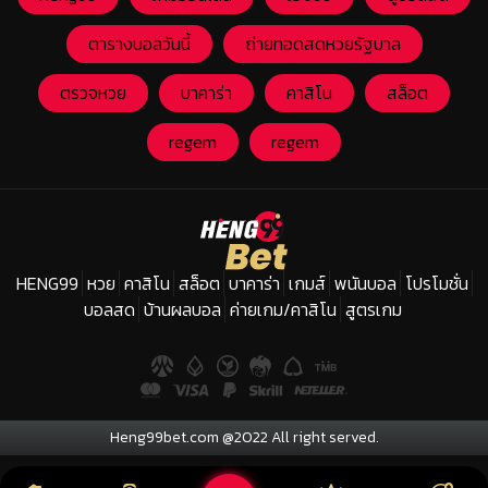
ตารางบอลวันนี้
ถ่ายทอดสดหวยรัฐบาล
ตรวจหวย
บาคาร่า
คาสิโน
สล็อต
regem
regem
HENG99
หวย
คาสิโน
สล็อต
บาคาร่า
เกมส์
พนันบอล
โปรโมชั่น
บอลสด
บ้านผลบอล
ค่ายเกม/คาสิโน
สูตรเกม
Heng99bet.com @2022 All right served.