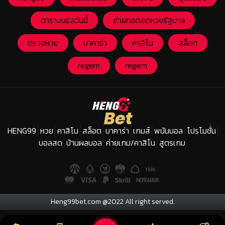
ตารางบอลวันนี้
ถ่ายทอดสดหวยรัฐบาล
ตรวจหวย
บาคาร่า
คาสิโน
สล็อต
regem
regem
HENG99
หวย
คาสิโน
สล็อต
บาคาร่า
เกมส์
พนันบอล
โปรโมชั่น
บอลสด
บ้านผลบอล
ค่ายเกม/คาสิโน
สูตรเกม
Heng99bet.com @2022 All right served.