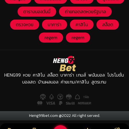
ตารางบอลวันนี้
ถ่ายทอดสดหวยรัฐบาล
ตรวจหวย
บาคาร่า
คาสิโน
สล็อต
regem
regem
HENG99
หวย
คาสิโน
สล็อต
บาคาร่า
เกมส์
พนันบอล
โปรโมชั่น
บอลสด
บ้านผลบอล
ค่ายเกม/คาสิโน
สูตรเกม
Heng99bet.com @2022 All right served.