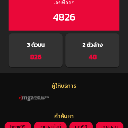
เลขที่ออก
4826
3 ตัวบน
2 ตัวล่าง
826
48
ผู้ให้บริการ
คำค้นหา
heng99
เกมออนไลน์
เฮง99
ดูบอลสด